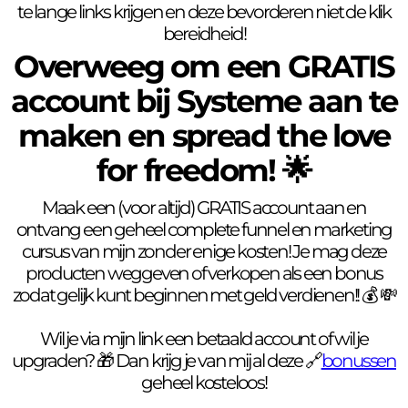
te lange links krijgen en deze bevorderen niet de klik
bereidheid!
Overweeg om een GRATIS
account bij Systeme aan te
maken en spread the love
for freedom! 🌟
Maak een (voor altijd) GRATIS account aan en
ontvang een geheel complete funnel en marketing
cursus van mijn zonder enige kosten! Je mag deze
producten weggeven of verkopen als een bonus
zodat gelijk kunt beginnen met geld verdienen!! 💰 💸
Wil je via mijn link een betaald account of wil je
upgraden? 🎁 Dan krijg je van mij al deze 🔗
bonussen
geheel kosteloos!