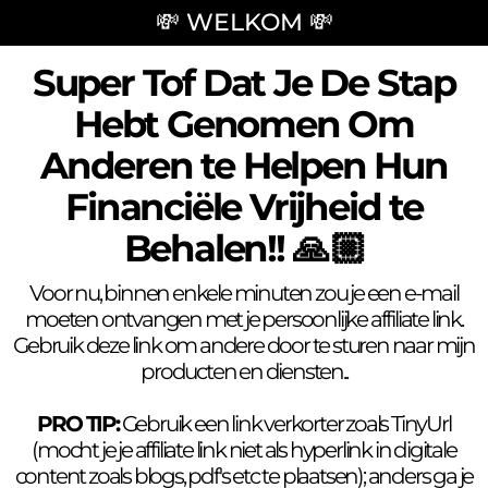
💸 WELKOM 💸
Super Tof Dat Je De Stap
Hebt Genomen Om
Anderen te Helpen Hun
Financiële Vrijheid te
Behalen!! 🙏🏼
Voor nu, binnen enkele minuten zou je een e-mail
moeten ontvangen met je persoonlijke affiliate link.
Gebruik deze link om andere door te sturen naar mijn
producten en diensten..
PRO TIP:
Gebruik een link verkorter zoals TinyUrl
(mocht je je affiliate link niet als hyperlink in digitale
content zoals blogs, pdf's etc te plaatsen); anders ga je